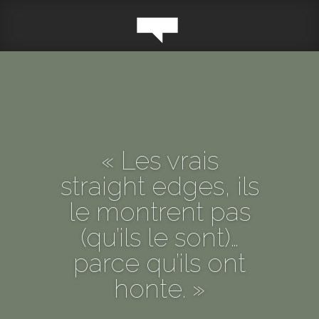
« Les vrais
straight edges, ils
le montrent pas
(qu’ils le sont)…
parce qu’ils ont
honte. »