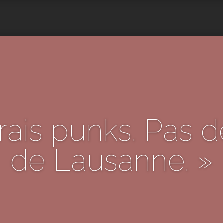
vrais punks. Pas 
de Lausanne. »